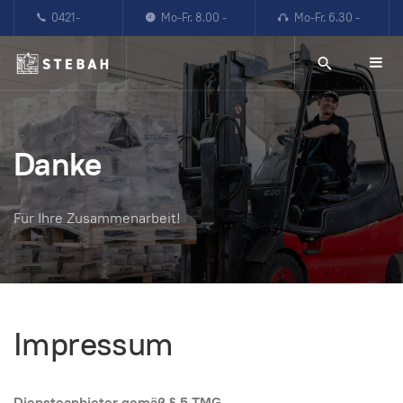
0421-
Mo-Fr. 8.00 -
Mo-Fr. 6.30 -
87867904
16.00 Uhr
22.00 Uhr
Danke
Für Ihre Zusammenarbeit!
Impressum
Diensteanbieter gemäß § 5 TMG