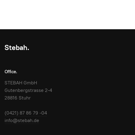
Stebah.
Office.
STEBAH GmbH
Gutenbergstrasse 2-4
28816 Stuhr
(0421) 87 86 79 -04
info@stebah.de