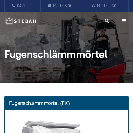
0421-
Mo-Fr. 8.00 -
Mo-Fr. 6.30 -
87867904
16.00 Uhr
22.00 Uhr
Fugenschlämmmörtel
Fugenschlämmmörtel (FX)