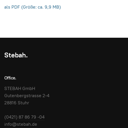
als PDF (Größe: ca. 9,9 MB)
Stebah.
Office.
STEBAH GmbH
Gutenbergstrasse 2-4
28816 Stuhr
(0421) 87 86 79 -04
info@stebah.de