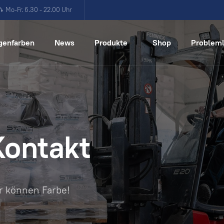
Mo-Fr. 6.30 - 22.00 Uhr
genfarben
News
Produkte
Shop
Problem
Kontakt
r können Farbe!