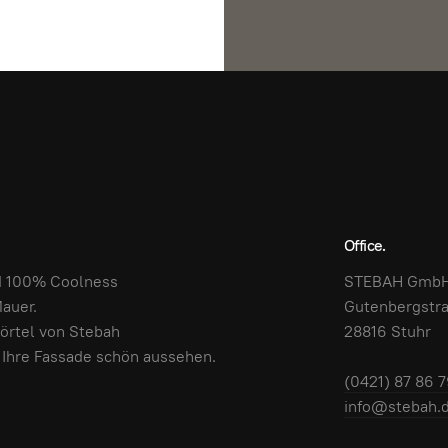
Office.
d 100% Coolness
STEBAH Gmb
auer.
Gutenbergstra
örtel von Stebah
28816 Stuhr
 Ihre Fassade schön aussehen.
(0421) 87 86 7
info@stebah.