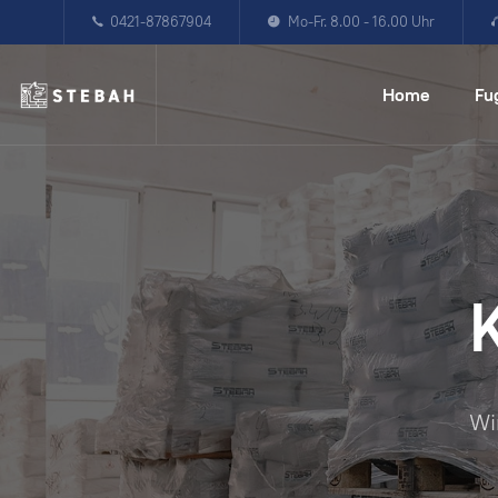
0421-87867904
Mo-Fr. 8.00 - 16.00 Uhr
Home
Fu
Wi