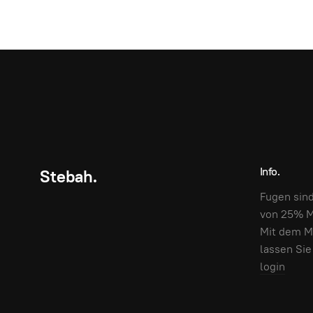
Info.
Stebah.
Fugen sin
von 25% M
Mit dem M
lassen Sie
login