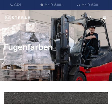
0421-
Mo-Fr. 8.00 -
Mo-Fr. 6.30 -
87867904
16.00 Uhr
22.00 Uhr
Fugenfarben
Wir können Farbe!